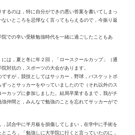
りするのは，特に自分ができの悪い答案を書いてしまっ
かないところを忌憚なく言ってもらえるので，今振り返
学院での辛い受験勉強時代を一緒に過ごしたこともあ
）には，夏と冬に年２回，「ロースクールカップ」（通
学院対抗の，スポーツの大会があります。
のですが，競技としてはサッカー，野球，バスケットボ
らずっとサッカーをやっていましたので（それ以外のス
ローカップに参加しました。結局卒業するまで，我がチ
勉強仲間と，みんなで勉強のことを忘れてサッカーがで
し，試合中に半月板を損傷してしまい，在学中に手術を
たところ，「勉強しに大学院に行くと言っていたのに，