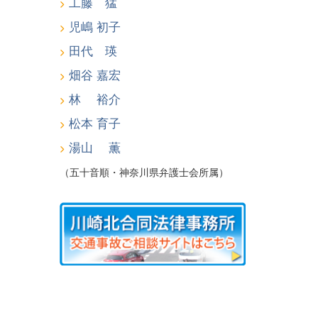
工藤 猛
児嶋 初子
田代 瑛
畑谷 嘉宏
林 裕介
松本 育子
湯山 薫
（五十音順・神奈川県弁護士会所属）